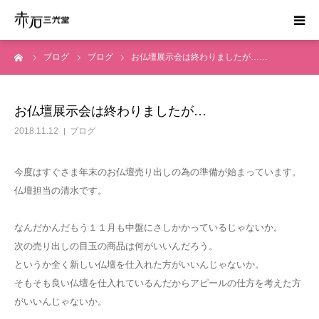
ーム
ブログ
ブログ
お仏壇展示会は終わりましたが……
ホーム
はじめての方へ
お仏壇展示会は終わりましたが…
2018.11.12
ブログ
お葬式の費用
今度はすぐさま年末のお仏壇売り出しの為の準備が始まっています。
かんたん見積り
仏壇担当の清水です。
運営会社
なんだかんだもう１１月も中盤にさしかかっているじゃないか。
次の売り出しの目玉の商品は何がいいんだろう。
資料請求
というか全く新しい仏壇を仕入れた方がいいんじゃないか。
そもそも良い仏壇を仕入れているんだからアピールの仕方を考えた方
がいいんじゃないか。