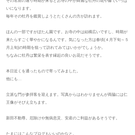
その名前の通り時期が来るとお寺の中が綺麗な牡丹の花や藤でいっぱ
いになります。
毎年その牡丹を鑑賞しようとたくさんの方が訪れます。
ほんの一部ですがぼたん園です。お寺の中は結構広いですし、時期が
来たらすごく華やかになるんです。気になった方は春頃(４月下旬～５
月上旬)の時期を狙って訪れてみてはいかがでしょうか。
ちなみに牡丹は繁栄を表す縁起の良いお花だそうです。
本日近くを通ったもので寄ってみました。
他にも…
立派な門が参拝客を迎えます。写真からはわかりませんが両脇には仁
王像がそびえ立ちます。
新田不動尊。厄除けや無病息災、安産のご利益があるそうです。
たまにはこんなブログもいいのかなと。