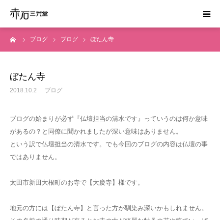
ーム
ブログ
ブログ
ぼたん寺
ホーム
はじめての方へ
ぼたん寺
2018.10.2
ブログ
お葬式の費用
ブログの始まりが必ず『仏壇担当の清水です』っていうのは何か意味
かんたん見積り
があるの？と同僚に聞かれましたが深い意味はありません。
という訳で仏壇担当の清水です。でも今回のブログの内容は仏壇の事
運営会社
ではありません。
資料請求
太田市新田大根町のお寺で【大慶寺】様です。
地元の方には【ぼたん寺】と言った方が馴染み深いかもしれません。