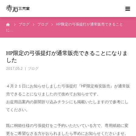
ーム
ブログ
ブログ
HP限定の弓張提灯が通常販売できること
ホーム
に…
はじめての方へ
HP限定の弓張提灯が通常販売できることになりま
した
お葬式の費用
2017.05.2
ブログ
かんたん見積り
４月２１日にお知らせしました弓張提灯『HP限定格安販売』が通常販
売できることになりましたので改めてお知らせです。
運営会社
お盆用品案内の新聞折り込みチラシにも掲載いたしますので参考にし
てください。
資料請求
既に桐箱仕様の弓張提灯をご予約いただいている方で、専用紙箱に変
更をご希望なさる方がおられましたら早めにお知らせくださいませ。