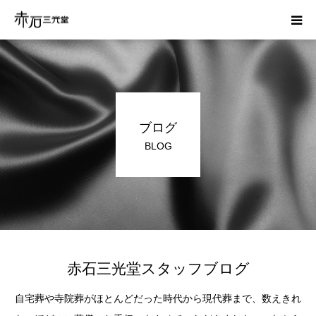
ホーム
はじめての方へ
ブログ
お葬式の費用
BLOG
かんたん見積り
運営会社
資料請求
赤石三光堂スタッフブログ
自宅葬や寺院葬がほとんどだった時代から現代葬まで、数えきれ