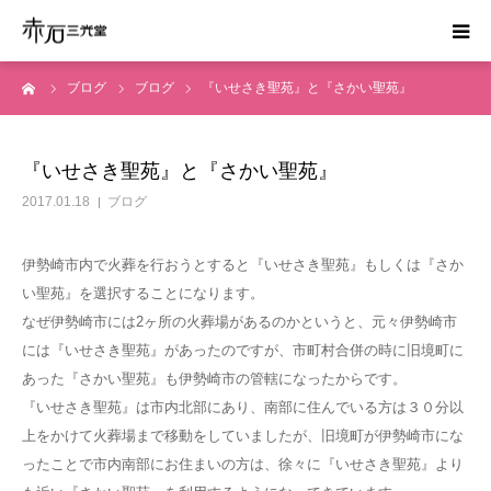
ーム
ブログ
ブログ
『いせさき聖苑』と『さかい聖苑』
ホーム
はじめての方へ
『いせさき聖苑』と『さかい聖苑』
2017.01.18
ブログ
お葬式の費用
伊勢崎市内で火葬を行おうとすると『いせさき聖苑』もしくは『さか
かんたん見積り
い聖苑』を選択することになります。
なぜ伊勢崎市には2ヶ所の火葬場があるのかというと、元々伊勢崎市
運営会社
には『いせさき聖苑』があったのですが、市町村合併の時に旧境町に
あった『さかい聖苑』も伊勢崎市の管轄になったからです。
資料請求
『いせさき聖苑』は市内北部にあり、南部に住んでいる方は３０分以
上をかけて火葬場まで移動をしていましたが、旧境町が伊勢崎市にな
ったことで市内南部にお住まいの方は、徐々に『いせさき聖苑』より